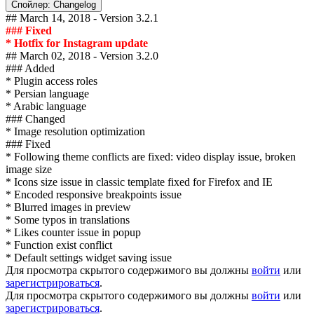
Спойлер:
Changelog
## March 14, 2018 - Version 3.2.1
### Fixed
* Hotfix for Instagram update
## March 02, 2018 - Version 3.2.0
### Added
* Plugin access roles
* Persian language
* Arabic language
### Changed
* Image resolution optimization
### Fixed
* Following theme conflicts are fixed: video display issue, broken
image size
* Icons size issue in classic template fixed for Firefox and IE
* Encoded responsive breakpoints issue
* Blurred images in preview
* Some typos in translations
* Likes counter issue in popup
* Function exist conflict
* Default settings widget saving issue
Для просмотра скрытого содержимого вы должны
войти
или
зарегистрироваться
.
Для просмотра скрытого содержимого вы должны
войти
или
зарегистрироваться
.