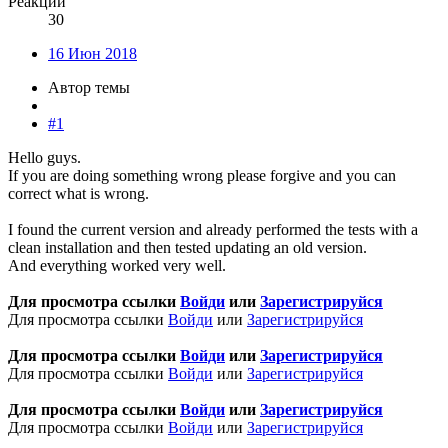
Реакции
30
16 Июн 2018
Автор темы
#1
Hello guys.
If you are doing something wrong please forgive and you can
correct what is wrong.
I found the current version and already performed the tests with a
clean installation and then tested updating an old version.
And everything worked very well.
Для просмотра ссылки
Войди
или
Зарегистрируйся
Для просмотра ссылки
Войди
или
Зарегистрируйся
Для просмотра ссылки
Войди
или
Зарегистрируйся
Для просмотра ссылки
Войди
или
Зарегистрируйся
Для просмотра ссылки
Войди
или
Зарегистрируйся
Для просмотра ссылки
Войди
или
Зарегистрируйся