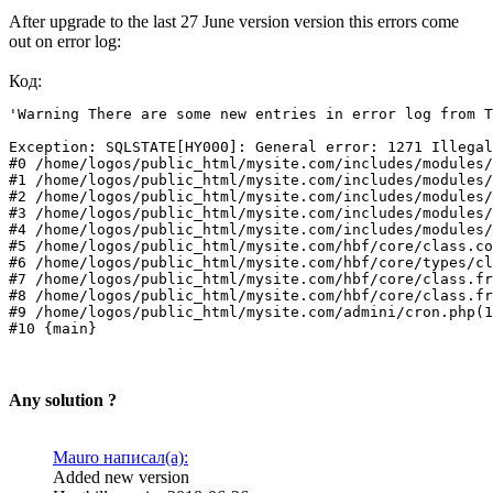
After upgrade to the last 27 June version version this errors come
out on error log:
Код:
'Warning There are some new entries in error log from T
Exception: SQLSTATE[HY000]: General error: 1271 Illegal
#0 /home/logos/public_html/mysite.com/includes/modules/
#1 /home/logos/public_html/mysite.com/includes/modules/
#2 /home/logos/public_html/mysite.com/includes/modules/
#3 /home/logos/public_html/mysite.com/includes/modules/
#4 /home/logos/public_html/mysite.com/includes/modules/
#5 /home/logos/public_html/mysite.com/hbf/core/class.co
#6 /home/logos/public_html/mysite.com/hbf/core/types/cl
#7 /home/logos/public_html/mysite.com/hbf/core/class.fr
#8 /home/logos/public_html/mysite.com/hbf/core/class.fr
#9 /home/logos/public_html/mysite.com/admini/cron.php(1
#10 {main}
Any solution ?
Mauro написал(а):
Added new version