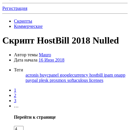
Регистрация
Скрипты
Коммерческие
Скрипт
HostBill 2018 Nulled
Автор темы
Mauro
Дата начала
16 Июн 2018
Теги
acronis
buycpanel
googlecurrency
hostbill
ipam
onapp
paypal
plesk
proxmox
softaculous licenses
1
2
3
…
Перейти к странице