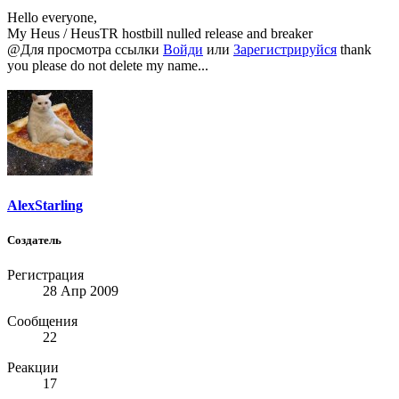
Hello everyone,
My Heus / HeusTR hostbill nulled release and breaker
@
Для просмотра ссылки
Войди
или
Зарегистрируйся
thank
you please do not delete my name...
AlexStarling
Создатель
Регистрация
28 Апр 2009
Сообщения
22
Реакции
17