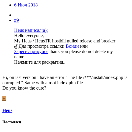
6 Июл 2018
#9
Heus написал(а):
Hello everyone,
My Heus / HeusTR hostbill nulled release and breaker
@
Для просмотра ссылки
Войди
или
Зарегистрируйся
thank you please do not delete my
name...
Нажмите для раскрытия...
Hi, on last version i have an error "The file /***/install/index.php is
corrupted." Same with a root index.php file.
Do you know the cure?
H
Heus
Постоялец