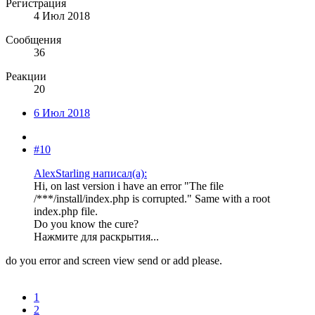
Регистрация
4 Июл 2018
Сообщения
36
Реакции
20
6 Июл 2018
#10
AlexStarling написал(а):
Hi, on last version i have an error "The file
/***/install/index.php is corrupted." Same with a root
index.php file.
Do you know the cure?
Нажмите для раскрытия...
do you error and screen view send or add please.
1
2