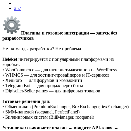
#57
Плагины и готовые интеграции — запуск без
разработчиков
Нет команды разработки? Не проблема.
Heleket
интегрируется с популярными платформами из
коробки:
• WooCommerce — для интернет-магазинов на WordPress
• WHMCS — для хостинг-провайдеров и IT-сервисов
• XenForo — для форумов и комьюнити
• Telegram Bot — для продаж через боты
• Digiseller/Seller games — для цифровых товаров
Готовые решения для:
• Обменников (PremiumExchanger, BoxExchanger, iexExchanger)
• SMM-панелей (socpanel, PerfectPanel)
• Биллинговых систем (BillManager, rootpanel)
Установка: скачиваете плагин → вводите API-ключ →