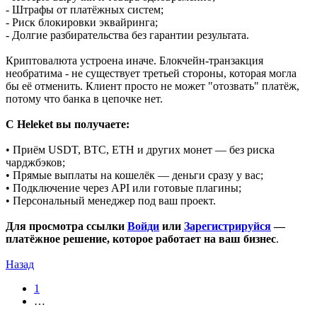
- Штрафы от платёжных систем;
- Риск блокировки эквайринга;
- Долгие разбирательства без гарантии результата.
Криптовалюта устроена иначе. Блокчейн-транзакция
необратима - не существует третьей стороны, которая могла
бы её отменить. Клиент просто не может "отозвать" платёж,
потому что банка в цепочке нет.
С Heleket вы получаете:
• Приём USDT, BTC, ETH и других монет — без риска
чарджбэков;
• Прямые выплаты на кошелёк — деньги сразу у вас;
• Подключение через API или готовые плагины;
• Персональный менеджер под ваш проект.
Для просмотра ссылки
Войди
или
Зарегистрируйся
—
платёжное решение, которое работает на ваш бизнес
.
Назад
1
…