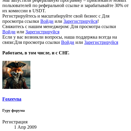
Мы запустили реферальную программу – привлекайте новых
пользователей по реферальной ссылке и зарабатывайте 30% от
их комиссии в USDT.
Регистрируйтесь и масштабируйте свой бизнес с
Для
просмотра ссылки
Войди
или
Зарегистрируйся
!
Свяжитесь с нашим менеджером:
Для просмотра ссылки
Войди
или
Зарегистрируйся
Если у вас возникли вопросы, наша поддержка всегда на
связи:
Для просмотра ссылки
Войди
или
Зарегистрируйся
Работаем, в том числе, и с СНГ.
Foxeevna
Гуру форума
Регистрация
1 Апр 2009