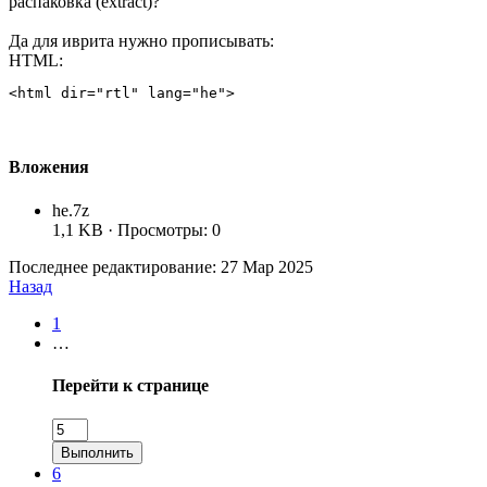
распаковка (extract)?
Да для иврита нужно прописывать:
HTML:
<html dir="rtl" lang="he">
Вложения
he.7z
1,1 KB · Просмотры: 0
Последнее редактирование:
27 Мар 2025
Назад
1
…
Перейти к странице
Выполнить
6