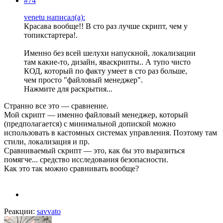
#74
venetu написал(а):
Красава вообще!! В сто раз лучше скрипт, чем у
топикстартера!.
Именно без всей шелухи напускной, локализации
там какие-то, дизайн, яваскрипты.. А тупо чисто
КОД, который по факту умеет в сто раз больше,
чем просто "файловый менеджер".
Нажмите для раскрытия...
Странно все это — сравнение.
Мой скрипт — именно файловый менеджер, который
(предполагается) с минимальной допиской можно
использовать в кастомных системах управления. Поэтому там
стили, локализация и пр.
Сравниваемый скрипт — это, как бы это выразиться
помягче... средство исследования безопасности.
Как это так можно сравнивать вообще?
Реакции:
savvato