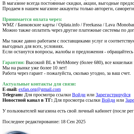
В магазине всегда постоянные скидки, акции, выгодные предл
Продаем в нашем магазине аккаунты только автореги, самореги
Принимается оплата через:
WMZ / Банковские карты / Oplata.info / Freekassa / Lava /Monobank
Можно также оплатить через другие платежные системы по до
Мы также давно работаем с поставщиками услуг и соответствую
выгодных для всех, условиях.
Если останутся вопросы, жалобы и предложения - обращайтесь
Гарантии:
Высокий BL в WebMoney (более 680), все кошельк
Мы на рынке уже более 10 лет!
Работа через гарант - пожалуйста, сколько угодно, за ваш счет.
Актуальные контакты для связи:
E-mail:
exfan.org@gmail.com
Telegram:
Для просмотра ссылки
Войди
или
Зарегистрируйся
Новостной канал в ТГ:
Для просмотра ссылки
Войди
или
Зар
У пользователей магазина есть свой личный кабинет (после ре
Последнее редактирование:
18 Сен 2025