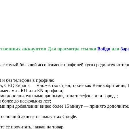
ественных аккаунтов
Для просмотра ссылки
Войди
или
Зар
ас самый большой ассортимент профилей гугл среди всех интер
м и без телефона в профиле;
тан, СНГ, Европа — множество стран, такие как Великобритания
 именами - RU или EN профили;
ими дополнительными данными, типа телефона или города;
 более до нескольких лет;
и при добавлении видео более 15 минут — принято дополнитель
 основной акцент на аккаунтах Google.
е ее прочитать, нажав на товар.