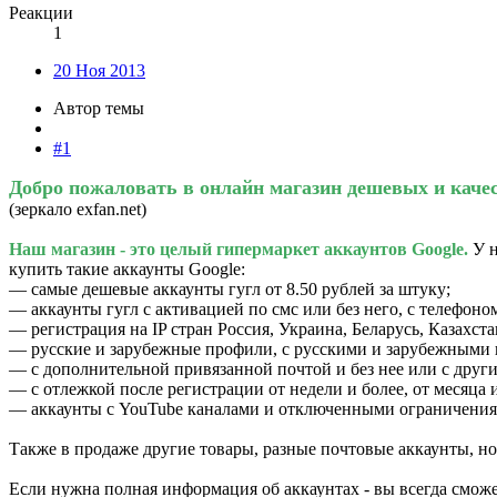
Реакции
1
20 Ноя 2013
Автор темы
#1
Добро пожаловать в онлайн магазин дешевых и кач
(зеркало exfan.net)
Наш магазин - это целый гипермаркет аккаунтов Google.
У н
купить такие аккаунты Google:
— самые дешевые аккаунты гугл от 8.50 рублей за штуку;
— аккаунты гугл с активацией по смс или без него, с телефоно
— регистрация на IP стран Россия, Украина, Беларусь, Казахс
— русские и зарубежные профили, с русскими и зарубежными
— с дополнительной привязанной почтой и без нее или с друг
— с отлежкой после регистрации от недели и более, от месяца и
— аккаунты с YouTube каналами и отключенными ограничениям
Также в продаже другие товары, разные почтовые аккаунты, но
Если нужна полная информация об аккаунтах - вы всегда сможет