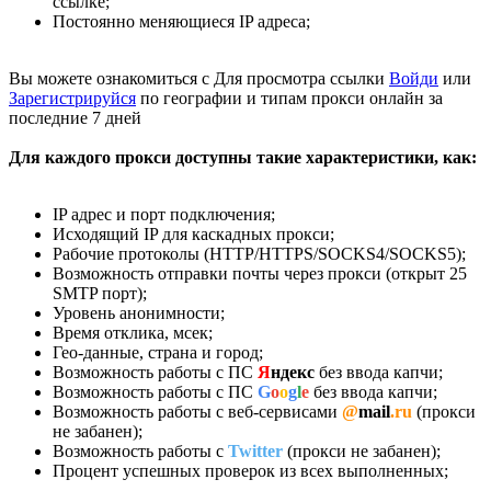
ссылке;
Постоянно меняющиеся IP адреса;
Вы можете ознакомиться с
Для просмотра ссылки
Войди
или
Зарегистрируйся
по географии и типам прокси онлайн за
последние 7 дней
Для каждого прокси доступны такие характеристики, как:
IP адрес и порт подключения;
Исходящий IP для каскадных прокси;
Рабочие протоколы (HTTP/HTTPS/SOCKS4/SOCKS5);
Возможность отправки почты через прокси (открыт 25
SMTP порт);
Уровень анонимности;
Время отклика, мсек;
Гео-данные, страна и город;
Возможность работы с ПС
Я
ндекс
без ввода капчи;
Возможность работы с ПС
G
o
o
g
l
e
без ввода капчи;
Возможность работы с веб-сервисами
@
mail
.ru
(прокси
не забанен);
Возможность работы с
Twitter
(прокси не забанен);
Процент успешных проверок из всех выполненных;