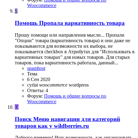
Woocommerce
S
Помощь
Пропала вариативность товара
Прошу помощи или направления мысли... Пропали
"Опции" товара (вариативность товара) и они даже не
показываются для возможности их выбора, не
показывается checkbox в Атрибутах для "Использовать в
вариативных товарах" для новых товаров. Для старых
товаров, пока вариативность работала, данный...
spamhost
Тема
6 Сен 2020
cyrlat
woocommerce
wordpress
Ответы: 4
Форум:
Помощь и общие вопросы по
Woocommerce
D
Поиск
Меню навигации для категорий
товаров как у wildberries.ru
Доброго времени! Ищу возможность, как организовать