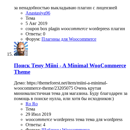
за ненадобностью выкладываю плагин с лицензией
Anastasiya96
Тема
5 Авг 2019
coupon box
plagin
woocommerce
wordepress
плагин
Ответы: 0
Форум:
Плагины для Woocommerce
Поиск
Тему Miini - A Minimal WooCommerce
Theme
Демо: https://themeforest.net/item/miini-a-minimal-
woocommerce-theme/23205075 Очень крутая
минималистичная тема для магазина. Буду благодарен за
помощь в поиске нулла, или хотя бы исходников:)
Ro Ro
Тема
29 Июл 2019
woocommerce
wordepress
тема
тема для wordpress
Ответы: 4
Форум:
Шаблоны Woocommerce