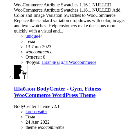
WooCommerce Attribute Swatches 1.16.1 NULLED
WooCommerce Attribute Swatches 1.16.1 NULLED Add
Color and Image Variation Swatches to WooCommerce
Replace the standard variation dropdowns with color, image,
and text swatches. Help customers make decisions more
quickly with a visual and...
unique44
Тема
13 Июн 2023
woocommerce
Ответы: 0
Форум:
Плагины для Woocommerce
Шаблон
BodyCenter - Gym, Fitness
WooCommerce WordPress Theme
BodyCenter Theme v2.1
konservat0r
Тема
24 Авг 2022
theme
woocommerce