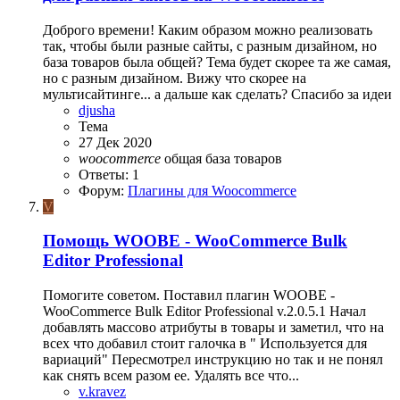
Доброго времени! Каким образом можно реализовать
так, чтобы были разные сайты, с разным дизайном, но
база товаров была общей? Тема будет скорее та же самая,
но с разным дизайном. Вижу что скорее на
мультисайтинге... а дальше как сделать? Спасибо за идеи
djusha
Тема
27 Дек 2020
woocommerce
общая база товаров
Ответы: 1
Форум:
Плагины для Woocommerce
V
Помощь
WOOBE - WooCommerce Bulk
Editor Professional
Помогите советом. Поставил плагин WOOBE -
WooCommerce Bulk Editor Professional v.2.0.5.1 Начал
добавлять массово атрибуты в товары и заметил, что на
всех что добавил стоит галочка в " Используется для
вариаций" Пересмотрел инструкцию но так и не понял
как снять всем разом ее. Удалять все что...
v.kravez