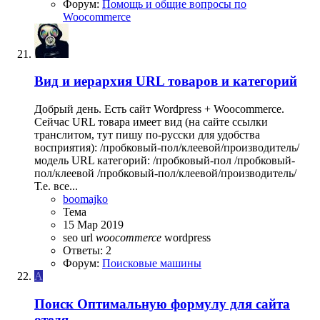
Форум:
Помощь и общие вопросы по
Woocommerce
Вид и иерархия URL товаров и категорий
Добрый день. Есть сайт Wordpress + Woocommerce.
Сейчас URL товара имеет вид (на сайте ссылки
транслитом, тут пишу по-русски для удобства
восприятия): /пробковый-пол/клеевой/производитель/
модель URL категорий: /пробковый-пол /пробковый-
пол/клеевой /пробковый-пол/клеевой/производитель/
Т.е. все...
boomajko
Тема
15 Мар 2019
seo
url
woocommerce
wordpress
Ответы: 2
Форум:
Поисковые машины
A
Поиск
Оптимальную формулу для сайта
отеля