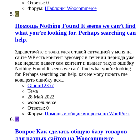
Ответы: 0
Форум:
Шаблоны Woocommerce
G
Помощь
Nothing Found It seems we can’t find
what you’re looking for. Perhaps searching can
help.
Здравствуйте с толкнулся с такой ситуацией у меня на
сайте WP есть контент вукомерс в течении периода уже
как неделю падает сам контент и выдает такую ошибку
Nothing Found It seems we can’t find what you’re looking
for. Perhaps searching can help. как не могу понять где
ковырять ошибку вся...
Gloom12357
Тема
28 Май 2022
woocommerce
Ответы: 0
Форум:
Помощь и общие вопросы по WordPress
D
Вопрос
Как сделать общую базу товаров
для разных сайтов на Woocommerce