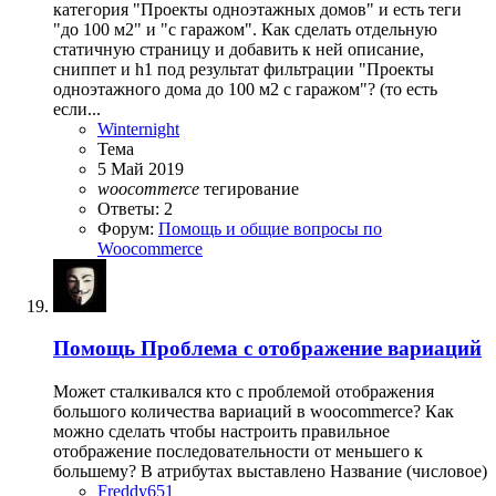
категория "Проекты одноэтажных домов" и есть теги
"до 100 м2" и "с гаражом". Как сделать отдельную
статичную страницу и добавить к ней описание,
сниппет и h1 под результат фильтрации "Проекты
одноэтажного дома до 100 м2 с гаражом"? (то есть
если...
Winternight
Тема
5 Май 2019
woocommerce
тегирование
Ответы: 2
Форум:
Помощь и общие вопросы по
Woocommerce
Помощь
Проблема с отображение вариаций
Может сталкивался кто с проблемой отображения
большого количества вариаций в woocommerce? Как
можно сделать чтобы настроить правильное
отображение последовательности от меньшего к
большему? В атрибутах выставлено Название (числовое)
Freddy651