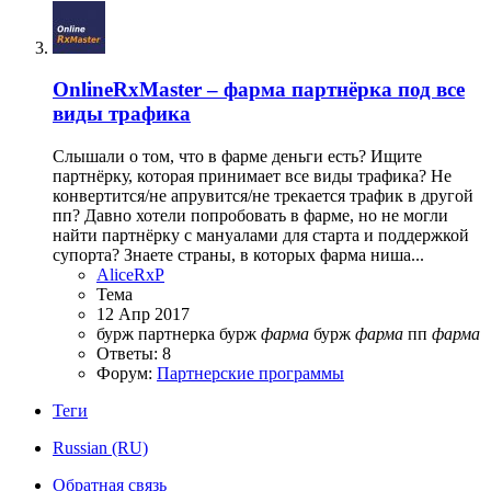
OnlineRxMaster – фарма партнёрка под все
виды трафика
Слышали о том, что в фарме деньги есть? Ищите
партнёрку, которая принимает все виды трафика? Не
конвертится/не апрувится/не трекается трафик в другой
пп? Давно хотели попробовать в фарме, но не могли
найти партнёрку с мануалами для старта и поддержкой
супорта? Знаете страны, в которых фарма ниша...
AliceRxP
Тема
12 Апр 2017
бурж партнерка
бурж
фарма
бурж
фарма
пп
фарма
Ответы: 8
Форум:
Партнерские программы
Теги
Russian (RU)
Обратная связь