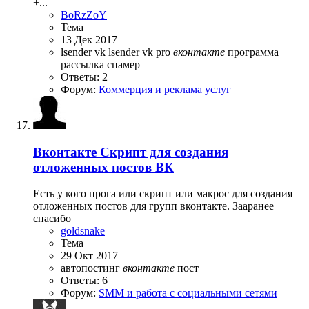
+...
BoRzZoY
Тема
13 Дек 2017
lsender vk
lsender vk pro
вконтакте
программа
рассылка
спамер
Ответы: 2
Форум:
Коммерция и реклама услуг
Вконтакте
Скрипт для создания
отложенных постов ВК
Есть у кого прога или скрипт или макрос для создания
отложенных постов для групп вконтакте. Зааранее
спасибо
goldsnake
Тема
29 Окт 2017
автопостинг
вконтакте
пост
Ответы: 6
Форум:
SMM и работа с социальными сетями