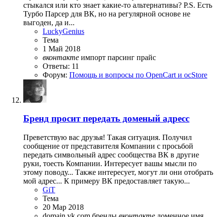
стыкался или кто знает какие-то альтернативы? P.S. Есть
Турбо Парсер для ВК, но на регулярной основе не
выгоден, да и...
LuckyGenius
Тема
1 Май 2018
вконтакте
импорт
парсинг
прайс
Ответы: 11
Форум:
Помощь и вопросы по OpenCart и ocStore
Бренд просит передать доменый адресс
Преветствую вас друзья! Такая ситуация. Получил
сообщение от представителя Компании с просьбой
передать символьный адрес сообщества ВК в другие
руки, тоесть Компании. Интересует вашы мысли по
этому поводу... Также интересует, могут ли они отобрать
мой адрес... К примеру ВК предоставляет такую...
GiT
Тема
20 Мар 2018
domain
vk.com
бренды
вконтакте
доменное имя