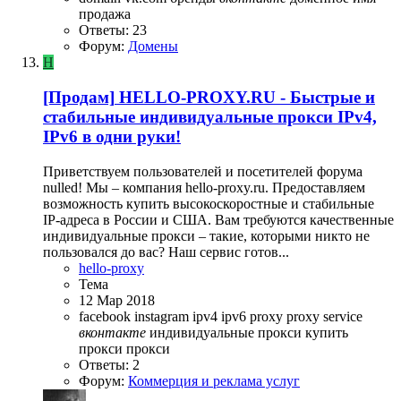
продажа
Ответы: 23
Форум:
Домены
H
[Продам]
HELLO-PROXY.RU - Быстрые и
стабильные индивидуальные прокси IPv4,
IPv6 в одни руки!
Приветствуем пользователей и посетителей форума
nulled! Мы – компания hello-proxy.ru. Предоставляем
возможность купить высокоскоростные и стабильные
IP-адреса в России и США. Вам требуются качественные
индивидуальные прокси – такие, которыми никто не
пользовался до вас? Наш сервис готов...
hello-proxy
Тема
12 Мар 2018
facebook
instagram
ipv4
ipv6
proxy
proxy service
вконтакте
индивидуальные прокси
купить
прокси
прокси
Ответы: 2
Форум:
Коммерция и реклама услуг