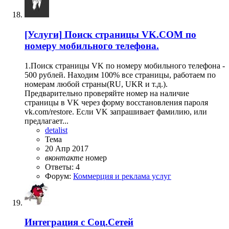
[Услуги]
Поиск страницы VK.COM по
номеру мобильного телефона.
1.Поиск страницы VK по номеру мобильного телефона -
500 рублей. Находим 100% все страницы, работаем по
номерам любой страны(RU, UKR и т.д.).
Предварительно проверяйте номер на наличие
страницы в VK через форму восстановления пароля
vk.com/restore. Если VK запрашивает фамилию, или
предлагает...
detalist
Тема
20 Апр 2017
вконтакте
номер
Ответы: 4
Форум:
Коммерция и реклама услуг
Интеграция с Соц.Сетей