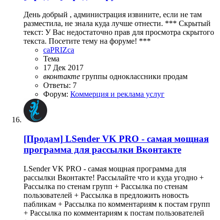
День добрый , администрация извините, если не там
разместила, не знала куда лучше отнести. *** Скрытый
текст: У Вас недостаточно прав для просмотра скрытого
текста. Посетите тему на форуме! ***
caPRIZca
Тема
17 Дек 2017
вконтакте
группы
одноклассники
продам
Ответы: 7
Форум:
Коммерция и реклама услуг
[Продам]
LSender VK PRO - самая мощная
программа для рассылки Вконтакте
LSender VK PRO - самая мощная программа для
рассылки Вконтакте! Рассылайте что и куда угодно +
Расcылка по стенам групп + Расcылка по стенам
пользователей + Расcылка в предложить новость
пабликам + Расcылка по комментариям к постам групп
+ Расcылка по комментариям к постам пользователей