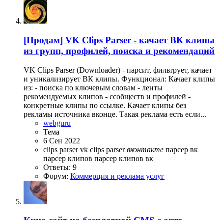
[Продам]
VK Clips Parser - качает ВК клипы
из групп, профилей, поиска и рекомендаций
VK Clips Parser (Downloader) - парсит, фильтрует, качает
и уникализирует ВК клипы. Функционал: Качает клипы
из: - поиска по ключевым словам - ленты
рекомендуемых клипов - cсобществ и профилей -
конкретные клипы по ссылке. Качает клипы без
рекламы источника вконце. Такая реклама есть если...
webguru
Тема
6 Сен 2022
clips parser
vk clips parser
вконтакте
парсер вк
парсер клипов
парсер клипов вк
Ответы: 9
Форум:
Коммерция и реклама услуг