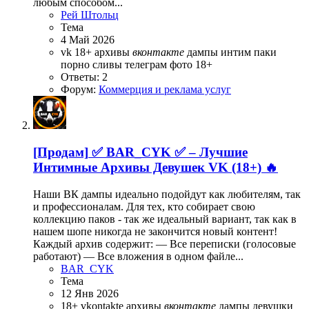
любым способом...
Рей Штольц
Тема
4 Май 2026
vk 18+
архивы
вконтакте
дампы
интим
паки
порно
сливы
телеграм
фото 18+
Ответы: 2
Форум:
Коммерция и реклама услуг
[Продам]
✅ BAR_CYK ✅ – Лучшие
Интимные Архивы Девушек VK (18+) 🔥
Наши ВК дампы идеально подойдут как любителям, так
и профессионалам. Для тех, кто собирает свою
коллекцию паков - так же идеальный вариант, так как в
нашем шопе никогда не закончится новый контент!
Каждый архив содержит: — Все переписки (голосовые
работают) — Все вложения в одном файле...
BAR_CYK
Тема
12 Янв 2026
18+
vkontakte
архивы
вконтакте
дампы
девушки