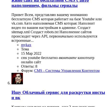
Кино сайт на бесплатной CMS с авто
наполнением, фильмы сериалы
Привет Всем, представляю вашему вниманию
бесплатную CMS которая работает на базе Youtube или
vk.com Авто наполняемая CMS которая: Наполнит
видео по вашим настройкам в админке. Создаст
sitemap.xml Создаст robots.txt Наполнение сайтов
происходит через API, первоначально используются
встроенные...
mykax
Тема
15 Мар 2022
cms
youtube
бесплатно
вконтакте
кинотеатр
онлайн
сайт
Ответы: 8
Форум:
CMS - Системы Управления Контентом
Ищу
Облачный сервис для раскрутки инсты
и вк
Камрады созываю на помощь, уже 2 дня сижу ищу