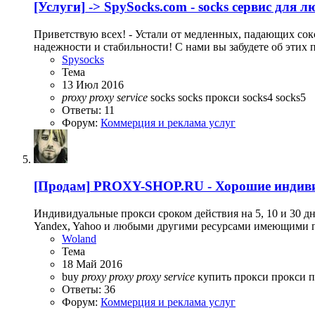
[Услуги]
-> SpySocks.com - socks сервис для 
Приветствую всех! - Устали от медленных, падающих сокс
надежности и стабильности! С нами вы забудете об этих п
Spysocks
Тема
13 Июл 2016
proxy
proxy
service
socks
socks прокси
socks4
socks5
Ответы: 11
Форум:
Коммерция и реклама услуг
[Продам]
PROXY-SHOP.RU - Хорошие индиви
Индивидуальные прокси сроком действия на 5, 10 и 30 дней
Yandex, Yahoo и любыми другими ресурсами имеющими п
Woland
Тема
18 Май 2016
buy
proxy
proxy
proxy
service
купить прокси
прокси
п
Ответы: 36
Форум:
Коммерция и реклама услуг