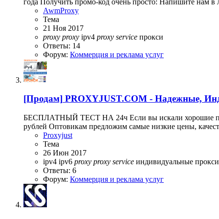
года Получить промо-код очень просто: Напишите нам в 
AwmProxy
Тема
21 Ноя 2017
proxy
proxy
ipv4
proxy
service
прокси
Ответы: 14
Форум:
Коммерция и реклама услуг
[Продам]
PROXYJUST.COM - Надежные, Инд
БЕСПЛАТНЫЙ ТЕСТ НА 24ч Если вы искали хорошие прокси
рублей Оптовикам предложим самые низкие цены, качес
Proxyjust
Тема
26 Июн 2017
ipv4
ipv6
proxy
proxy
service
индивидуальные прокс
Ответы: 6
Форум:
Коммерция и реклама услуг