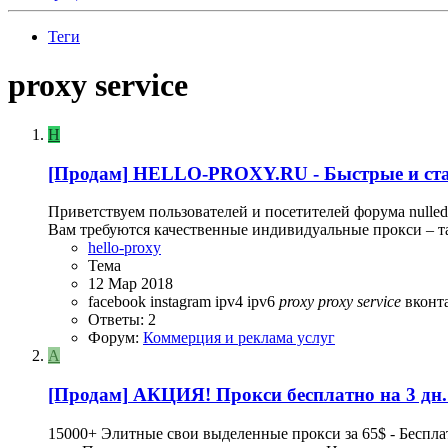
Теги
proxy service
H
[Продам]
HELLO-PROXY.RU - Быстрые и стаб
Приветствуем пользователей и посетителей форума nulled
Вам требуются качественные индивидуальные прокси – так
hello-proxy
Тема
12 Мар 2018
facebook
instagram
ipv4
ipv6
proxy
proxy
service
вконт
Ответы: 2
Форум:
Коммерция и реклама услуг
A
[Продам]
АКЦИЯ! Прокси бесплатно на 3 дн.
15000+ Элитные свои выделенные прокси за 65$ - Бесп