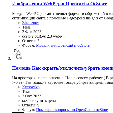
Изображения WebP для Opencart и OcStore
Модуль WebP Opencart заменяет формат изображений в м
оптимизации сайта с помощью PageSpeed Insights от Googl
Zheleznov
Тема
2 Фев 2023
ocstore
ocstore
2.3
webp
Ответы: 3
Форум:
Модули для OpenCart и ocStore
Помощь
Как скрыть/отключить/убрать кноп
На просторах нашел решение. Но не совсем рабочее ( В produ
!=0 %} Так только в карточке товара убирается цена. Това
Krasovskiy
Тема
2 Окт 2022
ocstore
купить
цена
Ответы: 9
Форум:
Помощь и вопросы по OpenCart и ocStore