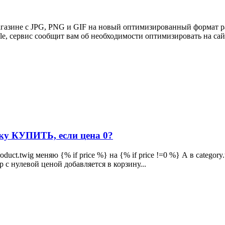
агазине с JPG, PNG и GIF на новый оптимизированный формат 
e, сервис сообщит вам об необходимости оптимизировать на сайте
ку КУПИТЬ, если цена 0?
ct.twig меняю {% if price %} на {% if price !=0 %} А в category.t
р с нулевой ценой добавляется в корзину...