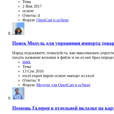
Тема
2 Янв 2017
ocstore
Ответы: 4
Форум:
OpenCart и ocStore
Поиск
Модуль для упрощения импорта товаро
Народ подскажите, пожалуйста, как максимально упрости
писать название колонки в файле и он из нее брал определ
dgkk
Тема
13 Сен 2016
excel
export
import
ocstore
импорт из excel
Ответы: 9
Форум:
Модули для OpenCart и ocStore
Помощь
Галерея в отдельной вкладке на кар