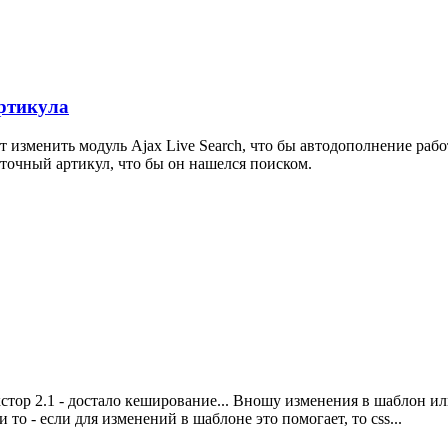
артикула
т изменить модуль Ajax Live Search, что бы автодополнение рабо
точный артикул, что бы он нашелся поиском.
р 2.1 - достало кеширование... Вношу изменения в шаблон или 
а и то - если для изменений в шаблоне это помогает, то css...