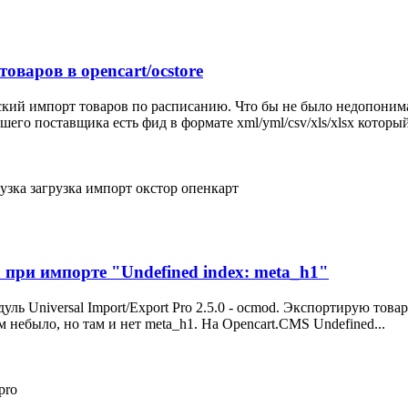
оваров в opencart/ocstore
ский импорт товаров по расписанию. Что бы не было недопонима
го поставщика есть фид в формате xml/yml/csv/xls/xlsx который
узка
загрузка
импорт
окстор
опенкарт
а при импорте "Undefined index: meta_h1"
ль Universal Import/Export Pro 2.5.0 - ocmod. Экспортирую това
блем небыло, но там и нет meta_h1. На Opencart.CMS Undefined...
pro