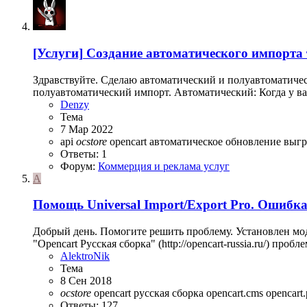
[Услуги]
Создание автоматического импорта т
Здравствуйте. Сделаю автоматический и полуавтоматиче
полуавтоматический импорт. Автоматический: Когда у ваше
Denzy
Тема
7 Мар 2022
api
ocstore
opencart
автоматическое обновление
выгр
Ответы: 1
Форум:
Коммерция и реклама услуг
A
Помощь
Universal Import/Export Pro. Ошибк
Добрый день. Помогите решить проблему. Установлен моду
"Opencart Русская сборка" (http://opencart-russia.ru/) про
AlektroNik
Тема
8 Сен 2018
ocstore
opencart русская сборка
opencart.cms
opencart.
Ответы: 127