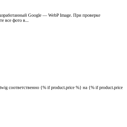
разработанный Google — WebP Image. При проверке
 все фото в...
wig соответственно {% if product.price %} на {% if product.price