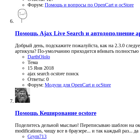
Форум:
Помощь и вопросы по OpenCart и ocStore
Помощь
Ajax Live Search и автодополнение 
Добрый день, подскажите пожалуйста, как на 2.3.0 следуе
артикула? По-умолчанию приходится вбивать полностью 
DarthOlolo
Тема
15 Янв 2018
ajax search
ocstore
поиск
Ответы: 0
Форум:
Модули для OpenCart и ocStore
Помощь
Кеширование ocstore
Поделитесь дельной мыслью! Переписываю шаблон на оксто
modifications, чищу все в браузере... и так каждый раз... д
Grym713