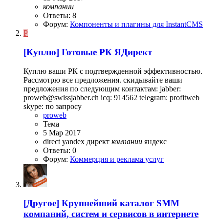
компании
Ответы: 8
Форум:
Компоненты и плагины для InstantCMS
P
[Куплю]
Готовые РК ЯДирект
Куплю ваши РК с подтвержденной эффективностью.
Рассмотрю все предложения. скидывайте ваши
предложения по следующим контактам: jabber:
proweb@swissjabber.ch icq: 914562 telegram: profitweb
skype: по запросу
proweb
Тема
5 Мар 2017
direct
yandex
директ
компании
яндекс
Ответы: 0
Форум:
Коммерция и реклама услуг
[Другое]
Крупнейший каталог SMM
компаний, систем и сервисов в интернете