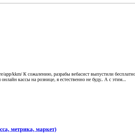
re/app/kkm/ К сожалению, разрабы вебасист выпустили бесплатно
онлайн кассы на рознице, я естественно не буду.. А с этим...
сса, метрика, маркет)