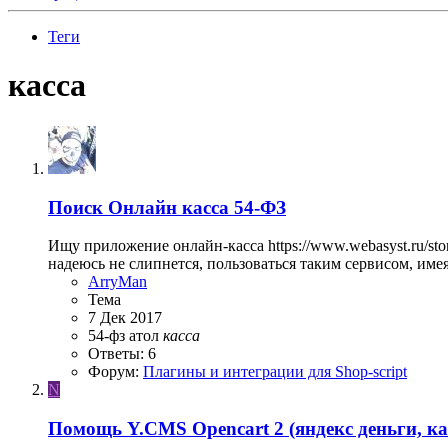
Теги
касса
Поиск
Онлайн касса 54-ФЗ
Ищу приложение онлайн-касса https://www.webasyst.ru/sto
надеюсь не слипнется, пользоваться таким сервисом, имея 
ArryMan
Тема
7 Дек 2017
54-фз
атол
касса
Ответы: 6
Форум:
Плагины и интеграции для Shop-script
N
Помощь
Y.CMS Opencart 2 (яндекс деньги, ка