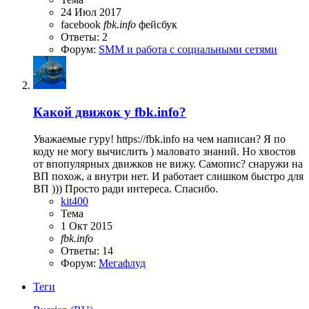
24 Июл 2017
facebook
fbk.info
фейсбук
Ответы: 2
Форум:
SMM и работа с социальными сетями
Какой движок у fbk.info?
Уважаемые гуру! https://fbk.info на чем написан? Я по
коду не могу вычислить ) маловато знаний. Но хвостов
от впопулярных движков не вижу. Самопис? снаружи на
ВП похож, а внутри нет. И работает слишком быстро для
ВП ))) Просто ради интереса. Спасибо.
kit400
Тема
1 Окт 2015
fbk.info
Ответы: 14
Форум:
Мегафлуд
Теги