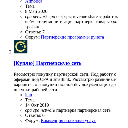
Armorica
Тема
8 Май 2020
cpa
network
cpa
офферы
revenue share
заработок
вебмастеру
монетизация
партнерка
товары
cpa
трафик
Ответы: 7
Форум:
Партнерские программы рунета
[Куплю]
Партнерскую сеть
Рассмотрю покупку партнерской сети. Под работу с
оферами под CPA и smartlink. Рассмотрю различные
варианты: от покупки полной dev документации до
покупки рабочей сети.
itup
Тема
14 Окт 2019
cpa
cpa
network
партнерка
партнерская сеть
Ответы: 0
Форум:
Коммерция и реклама услуг