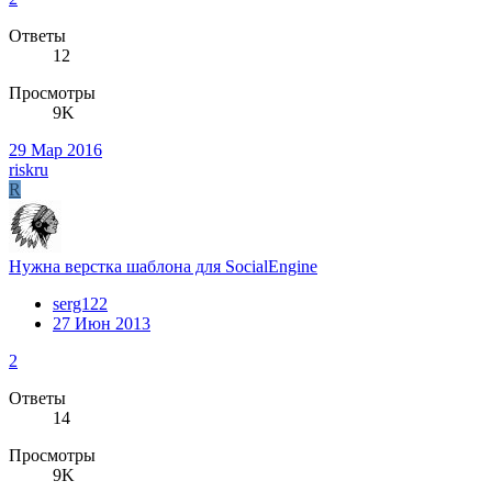
Ответы
12
Просмотры
9K
29 Мар 2016
riskru
R
Нужна верстка шаблона для SocialEngine
serg122
27 Июн 2013
2
Ответы
14
Просмотры
9K