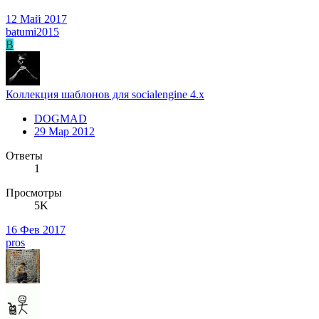
12 Май 2017
batumi2015
B
Коллекция шаблонов для socialengine 4.x
DOGMAD
29 Мар 2012
Ответы
1
Просмотры
5K
16 Фев 2017
pros